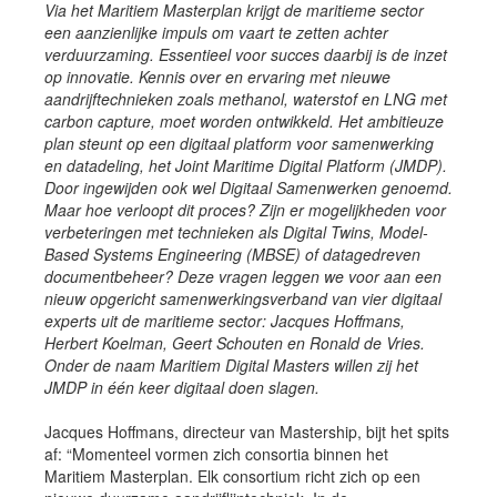
Via het Maritiem Masterplan krijgt de maritieme sector
Job opportunities at SARC
een aanzienlijke impuls om vaart te zetten achter
verduurzaming. Essentieel voor succes daarbij is de inzet
op innovatie. Kennis over en ervaring met nieuwe
aandrijftechnieken zoals methanol, waterstof en LNG met
carbon capture, moet worden ontwikkeld. Het ambitieuze
sarc@sarc.nl
+31 85 040 90 40
plan steunt op een digitaal platform voor samenwerking
en datadeling, het Joint Maritime Digital Platform (JMDP).
More contact details...
Door ingewijden ook wel Digitaal Samenwerken genoemd.
Maar hoe verloopt dit proces? Zijn er mogelijkheden voor
verbeteringen met technieken als Digital Twins, Model-
Based Systems Engineering (MBSE) of datagedreven
documentbeheer? Deze vragen leggen we voor aan een
nieuw opgericht samenwerkingsverband van vier digitaal
experts uit de maritieme sector: Jacques Hoffmans,
Herbert Koelman, Geert Schouten en Ronald de Vries.
Onder de naam Maritiem Digital Masters willen zij het
JMDP in één keer digitaal doen slagen.
Jacques Hoffmans, directeur van Mastership, bijt het spits
af: “Momenteel vormen zich consortia binnen het
Maritiem Masterplan. Elk consortium richt zich op een