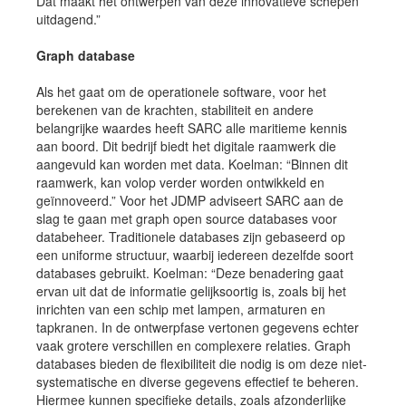
Dat maakt het ontwerpen van deze innovatieve schepen
uitdagend.”
Graph database
Als het gaat om de operationele software, voor het
berekenen van de krachten, stabiliteit en andere
belangrijke waardes heeft SARC alle maritieme kennis
aan boord. Dit bedrijf biedt het digitale raamwerk die
aangevuld kan worden met data. Koelman: “Binnen dit
raamwerk, kan volop verder worden ontwikkeld en
geïnnoveerd.” Voor het JDMP adviseert SARC aan de
slag te gaan met graph open source databases voor
databeheer. Traditionele databases zijn gebaseerd op
een uniforme structuur, waarbij iedereen dezelfde soort
databases gebruikt. Koelman: “Deze benadering gaat
ervan uit dat de informatie gelijksoortig is, zoals bij het
inrichten van een schip met lampen, armaturen en
tapkranen. In de ontwerpfase vertonen gegevens echter
vaak grotere verschillen en complexere relaties. Graph
databases bieden de flexibiliteit die nodig is om deze niet-
systematische en diverse gegevens effectief te beheren.
Hiermee kunnen specifieke details, zoals afzonderlijke