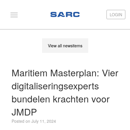
LOGIN
LOGIN
PIAS
View all newsitems
LOCOPIAS
Fairway
Maritiem Masterplan: Vier
Services
Training
digitaliseringsexperts
Hardware
bundelen krachten voor
Support
JMDP
News
Posted on July 11, 2024
Publications