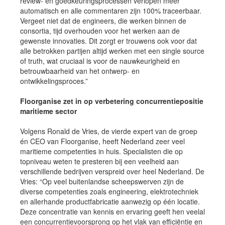
review- en goedkeuringsprocessen verlopen meer
automatisch en alle commentaren zijn 100% traceerbaar.
Vergeet niet dat de engineers, die werken binnen de
consortia, tijd overhouden voor het werken aan de
gewenste innovaties. Dit zorgt er trouwens ook voor dat
alle betrokken partijen altijd werken met een single source
of truth, wat cruciaal is voor de nauwkeurigheid en
betrouwbaarheid van het ontwerp- en
ontwikkelingsproces.”
Floorganise zet in op verbetering concurrentiepositie
maritieme sector
Volgens Ronald de Vries, de vierde expert van de groep
én CEO van Floorganise, heeft Nederland zeer veel
maritieme competenties in huis. Specialisten die op
topniveau weten te presteren bij een veelheid aan
verschillende bedrijven verspreid over heel Nederland. De
Vries: “Op veel buitenlandse scheepswerven zijn de
diverse competenties zoals engineering, elektrotechniek
en allerhande productfabricatie aanwezig op één locatie.
Deze concentratie van kennis en ervaring geeft hen veelal
een concurrentievoorsprong op het vlak van efficiëntie en