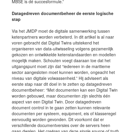
MBSE is dé succesformule.”
Datagedreven documentbeheer de eerste logische
stap
Via het JMDP moet de digitale samenwerking tussen
ketenpartners worden verbeterd. In dit artikel is al naar
voren gebracht dat Digital Twins uitstekend het
organiseren van data-uitwisseling volgens gezamenlijk
gekozen en ontwikkelde ketenstandaarden en modellen
mogelijk maken. Schouten voegt daaraan toe dat het
uitgangspunt moet zijn dat “iedereen in de maritieme
sector aangesloten moet kunnen worden, ongeacht het
niveau van digitale volwassenheid.” Hij adviseert als
eerste stap naar dit doel in te zetten op datagedreven
documentbeheer: “Met documenten kan een Digital Twin
worden gebouwd, maar documenten zijn slechts één
aspect van een Digital Twin. Door datagedreven
document control in te gaan zetten kunnen relevante
documenten per systeem, equipment, eis of klasseregel
eenvoudig worden gevonden. Dit voorkomt dat er
verschillende documentversies over de servers heen
gaan dwalen. Het creëren van deze
single source of truth