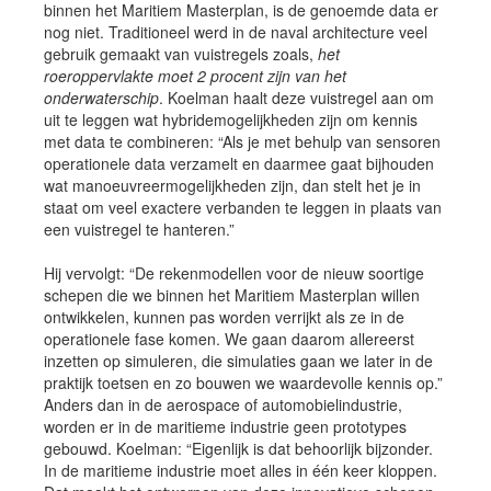
binnen het Maritiem Masterplan, is de genoemde data er
nog niet. Traditioneel werd in de naval architecture veel
gebruik gemaakt van vuistregels zoals,
het
roeroppervlakte moet 2 procent zijn van het
onderwaterschip
. Koelman haalt deze vuistregel aan om
uit te leggen wat hybridemogelijkheden zijn om kennis
met data te combineren: “Als je met behulp van sensoren
operationele data verzamelt en daarmee gaat bijhouden
wat manoeuvreermogelijkheden zijn, dan stelt het je in
staat om veel exactere verbanden te leggen in plaats van
een vuistregel te hanteren.”
Hij vervolgt: “De rekenmodellen voor de nieuw soortige
schepen die we binnen het Maritiem Masterplan willen
ontwikkelen, kunnen pas worden verrijkt als ze in de
operationele fase komen. We gaan daarom allereerst
inzetten op simuleren, die simulaties gaan we later in de
praktijk toetsen en zo bouwen we waardevolle kennis op.”
Anders dan in de aerospace of automobielindustrie,
worden er in de maritieme industrie geen prototypes
gebouwd. Koelman: “Eigenlijk is dat behoorlijk bijzonder.
In de maritieme industrie moet alles in één keer kloppen.